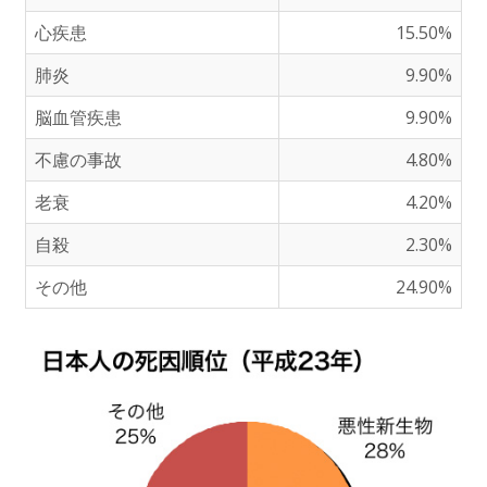
心疾患
15.50%
肺炎
9.90%
脳血管疾患
9.90%
不慮の事故
4.80%
老衰
4.20%
自殺
2.30%
その他
24.90%