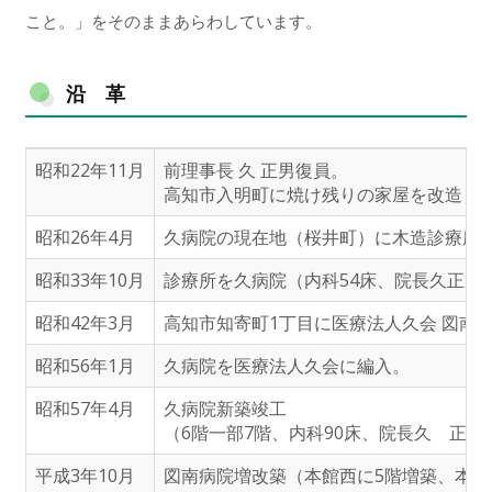
こと。」をそのままあらわしています。
沿 革
昭和22年11月
前理事長 久 正男復員。
高知市入明町に焼け残りの家屋を改造し
昭和26年4月
久病院の現在地（桜井町）に木造診療所
昭和33年10月
診療所を久病院（内科54床、院長久正男
昭和42年3月
高知市知寄町1丁目に医療法人久会 図南
昭和56年1月
久病院を医療法人久会に編入。
昭和57年4月
久病院新築竣工
（6階一部7階、内科90床、院長久 正男
平成3年10月
図南病院増改築（本館西に5階増築、本館